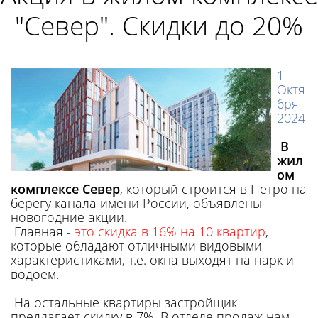
"Север". Скидки до 20%
1
Октя
бря
2024
В
жил
ом
комплексе Север
, который строится в Петро на
берегу канала имени России, объявлены
новогодние акции.
Главная -
это скидка в 16% на 10 квартир
,
которые обладают отличными видовыми
характеристиками, т.е. окна выходят на парк и
водоем.
На остальные квартиры застройщик
предлагает скидку в 7%. В отделе продаж нам